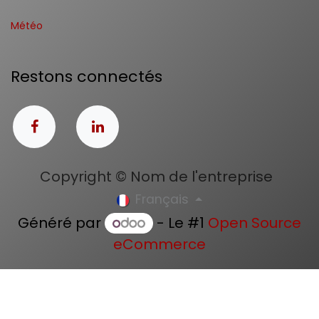
Météo
Restons connectés
Copyright © Nom de l'entreprise
Français
Généré par
- Le #1
Open Source
eCommerce