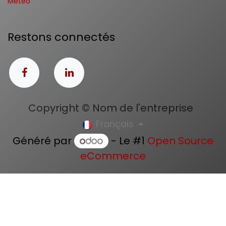
Météo
Restons connectés
Copyright © Nom de l'entreprise
Français
Généré par
- Le #1
Open Source
eCommerce