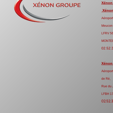
Xénon
Xénon 
Aéroport
Meucon
LFRV 5
MONTE
02.52.
Xénon
Aéroport
de Ré,
Rue du 
LFBH 1
02.52.