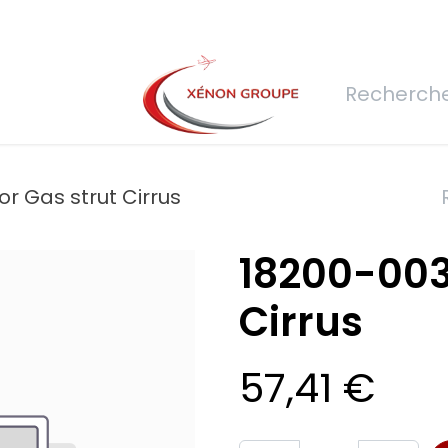
rs
Nous rejoindre
Demande de devis
Connexion
Réfec
r Gas strut Cirrus
18200-003
Cirrus
57,41
€