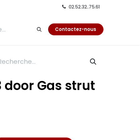
02.52.32..75.61
tion
Contactez-nous
 door Gas strut