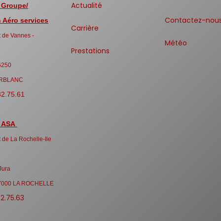
Actualité
 Groupe/
Contactez-nou
Aéro services
Carrière
 de Vannes -
Météo
Prestations
6250
RBLANC
32.75.61
 ASA
 de La Rochelle-Ile
Jura
7000 LA ROCHELLE
32.75.63