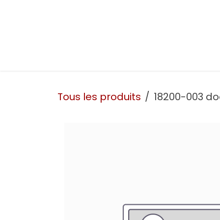
Se rendre au contenu
Présentation
Nos prestations
Nos atelie
Tous les produits
18200-003 doo