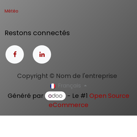
Météo
Restons connectés
Copyright © Nom de l'entreprise
Français
Généré par
- Le #1
Open Source
eCommerce