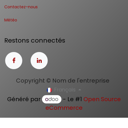
Contactez-nous
Météo
Restons connectés
Copyright © Nom de l'entreprise
Français
Généré par
- Le #1
Open Source
eCommerce