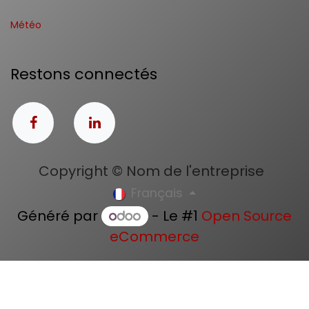
Météo
Restons connectés
Copyright © Nom de l'entreprise
Français
Généré par
- Le #1
Open Source
eCommerce