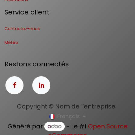
Service client
Contactez-nous
Météo
Restons connectés
Copyright © Nom de l'entreprise
Français
Généré par
- Le #1
Open Source