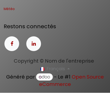
Météo
Restons connectés
Copyright © Nom de l'entreprise
Français
Généré par
- Le #1
Open Source
eCommerce