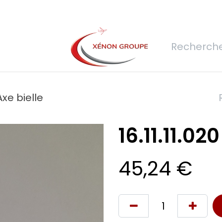
rs
Nous rejoindre
Demande de devis
Connexion
Réfec
 Axe bielle
16.11.11.02
45,24
€