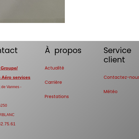
tact
À propos
Service
client
Actualité
 Groupe/
Contactez-nou
Aéro services
Carrière
 de Vannes -
Météo
Prestations
6250
RBLANC
32.75.61