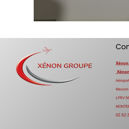
Con
Xénon
Xénon 
Aéroport
Meucon
LFRV 5
MONTE
02.52.