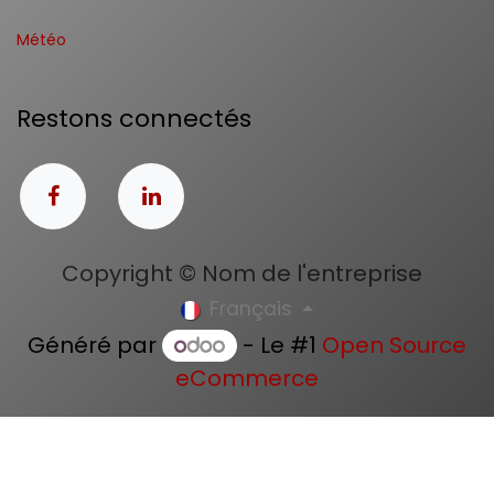
Météo
Restons connectés
Copyright © Nom de l'entreprise
Français
Généré par
- Le #1
Open Source
eCommerce