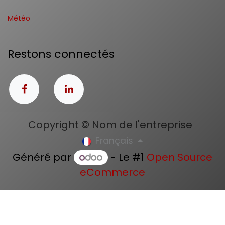
Météo
Restons connectés
Copyright © Nom de l'entreprise
Français
Généré par
- Le #1
Open Source
eCommerce