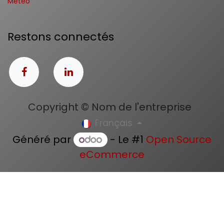
Météo
Restons connectés
Copyright © Nom de l'entreprise
Français
Généré par
- Le #1
Open Source
eCommerce