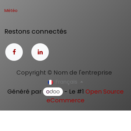
Météo
Restons connectés
Copyright © Nom de l'entreprise
Français
Généré par
- Le #1
Open Source
eCommerce