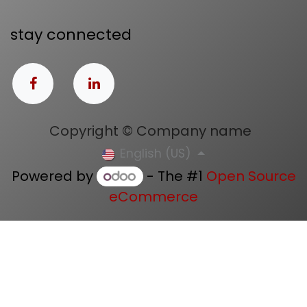
stay connected
Copyright © Company name
English (US)
Powered by
- The #1
Open Source
eCommerce