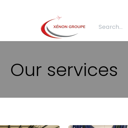
s
Join us
REQUEST FOR QUOTATION
Connexion
Refecti
Our services