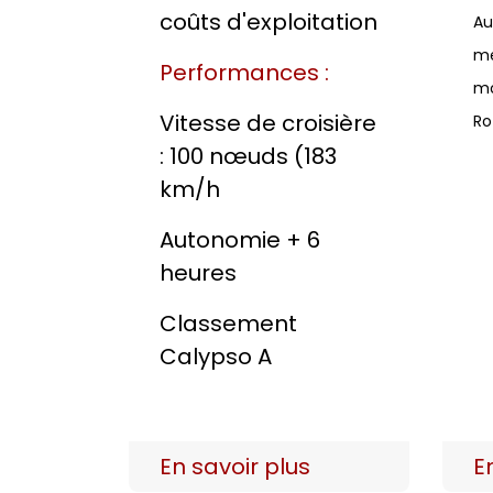
coûts d'exploitation
Au
me
Performances :
mo
Vitesse de croisière
Ro
: 100 nœuds (183
km/h
Autonomie + 6
heures
Classement
Calypso A
En savoir plus
E