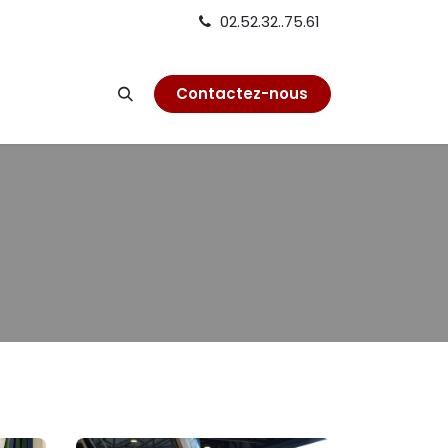
02.52.32..75.61
on
Contactez-nous