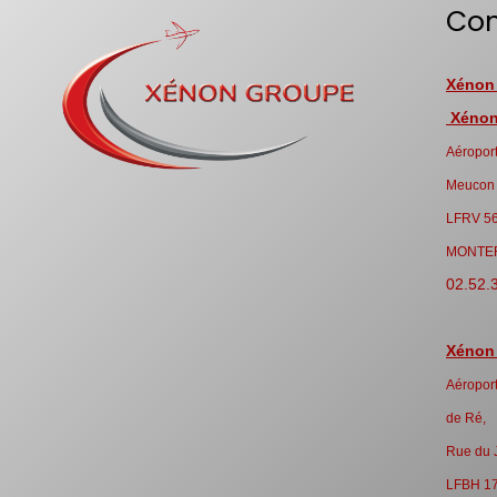
Con
Xénon
Xénon 
Aéroport
Meucon
LFRV 5
MONTE
02.52.
Xénon
Aéroport
de Ré,
Rue du 
LFBH 1