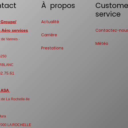
tact
À propos
Custome
service
Actualité
 Groupe/
Contactez-nou
Aéro services
Carrière
 de Vannes -
Météo
Prestations
6250
RBLANC
32.75.61
 ASA
 de La Rochelle-Ile
Jura
7000 LA ROCHELLE