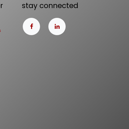
r
stay connected
s