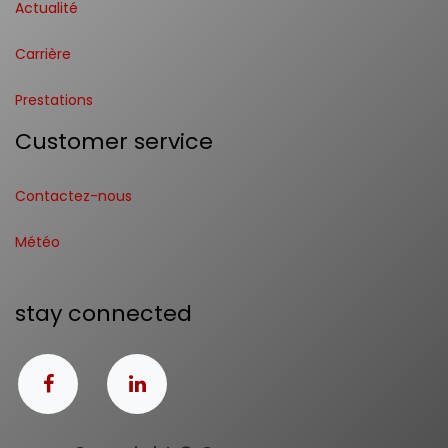
Actualité
Carrière
Prestations
Customer service
Contactez-nous
Météo
stay connected