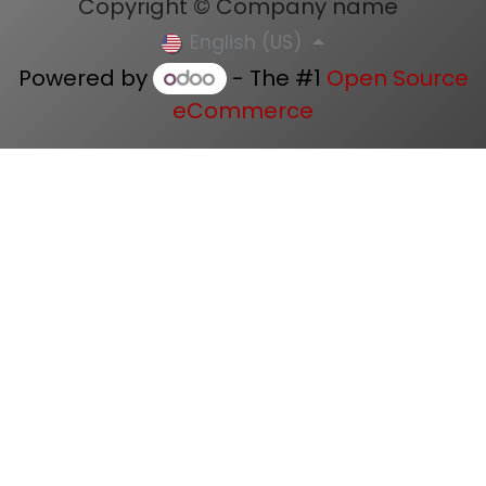
Copyright © Company name
English (US)
Powered by
- The #1
Open Source
eCommerce