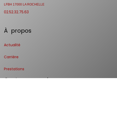
LFBH 17000 LA ROCHELLE
02.52.32.75.63
À propos
Actualité
Carrière
Prestations
Customer service
Contactez-nous
Météo