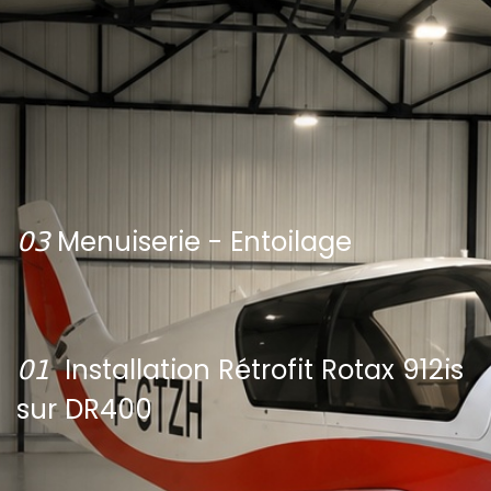
𝟢𝟥 ​
Menuiserie - Entoilage
𝟢𝟣
Installation Rétrofit Rotax 912is
sur DR4​00