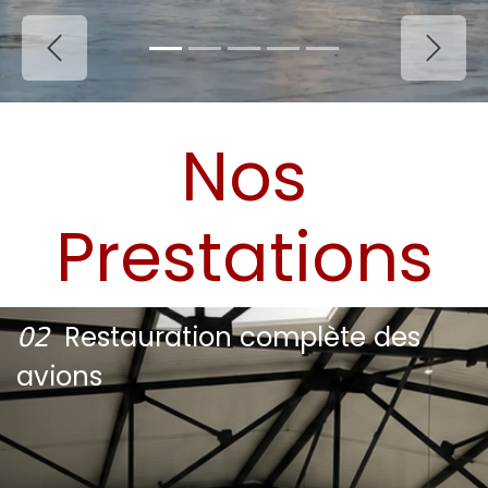
Précédent
Suiv
Nos
Prestations
𝟢𝟤
Restauration complète des
avions