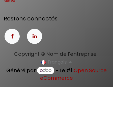
Météo
Restons connectés
Copyright © Nom de l'entreprise
Français
Généré par
- Le #1
Open Source
eCommerce