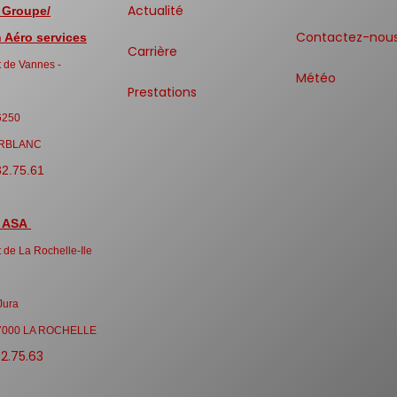
Actualité
 Groupe/
Contactez-nou
Aéro services
Carrière
 de Vannes -
Météo
Prestations
6250
RBLANC
32.75.61
 ASA
 de La Rochelle-Ile
Jura
7000 LA ROCHELLE
32.75.63