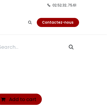
02.52.32..75.61
on
Contactez-nous
4
Add to cart