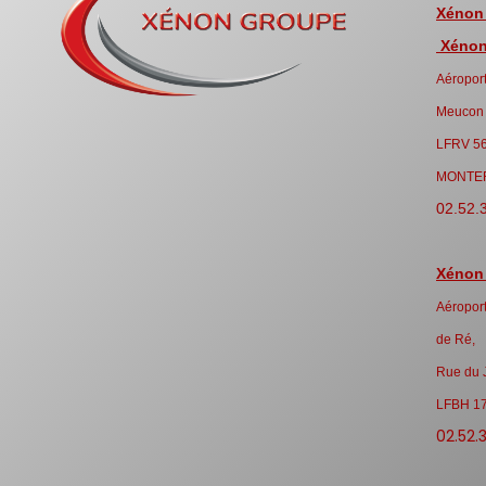
Xénon
Xénon 
Aéroport
Meucon
LFRV 5
MONTE
02.52.
Xénon
Aéroport
de Ré,
Rue du 
LFBH 1
02.52.