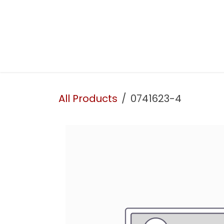
Skip to Content
Presentation
Our services
Our workshop
All Products
0741623-4