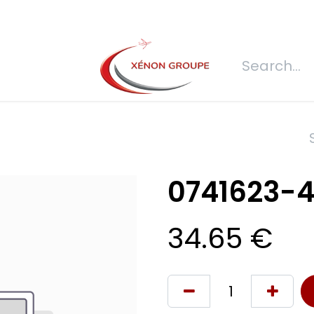
s
Join us
REQUEST FOR QUOTATION
Connexion
Refecti
0741623-
34.65
€