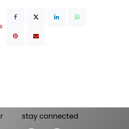
s
r
stay connected