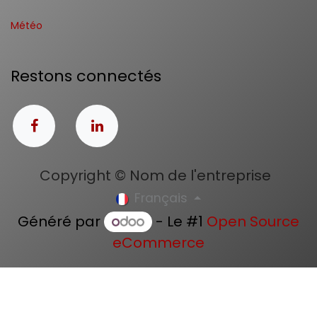
Météo
Restons connectés
Copyright © Nom de l'entreprise
Français
Généré par
- Le #1
Open Source
eCommerce