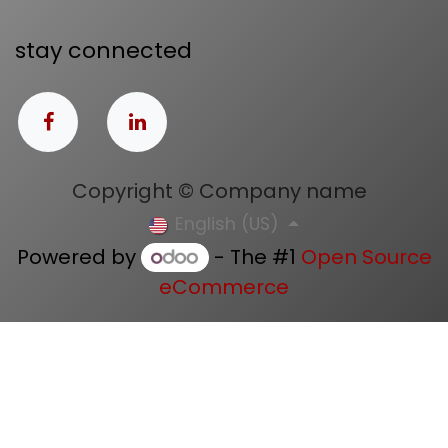
stay connected
Copyright © Company name
English (US)
Powered by
- The #1
Open Source
eCommerce