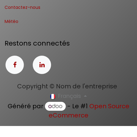
Contactez-nous
Météo
Restons connectés
Copyright © Nom de l'entreprise
Français
Généré par
- Le #1
Open Source
eCommerce