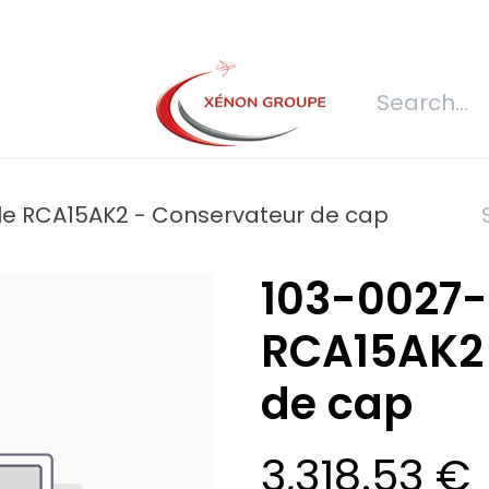
s
Join us
REQUEST FOR QUOTATION
Connexion
Refecti
le RCA15AK2 - Conservateur de cap
103-0027-
RCA15AK2 
de cap
3,318.53
€