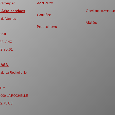
Actualité
 Groupe/
Contactez-nou
Aéro services
Carrière
 de Vannes -
Météo
Prestations
6250
RBLANC
32.75.61
 ASA
 de La Rochelle-Ile
Jura
7000 LA ROCHELLE
32.75.63