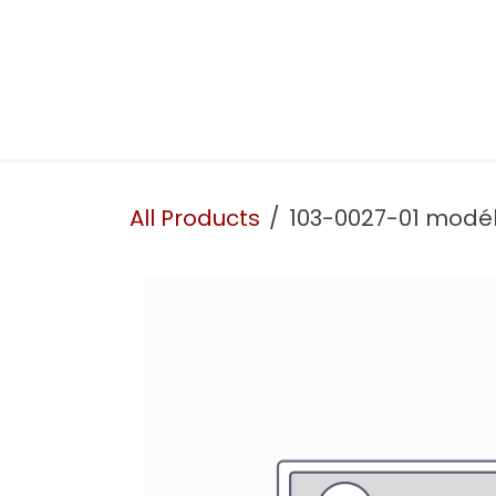
Skip to Content
Presentation
Our services
Our workshop
All Products
103-0027-01 modé