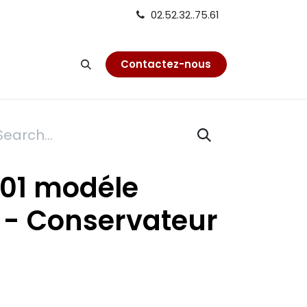
02.52.32..75.61
on
Contactez-nous
01 modéle
- Conservateur