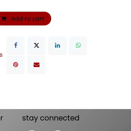
Add to cart
s
r
stay connected