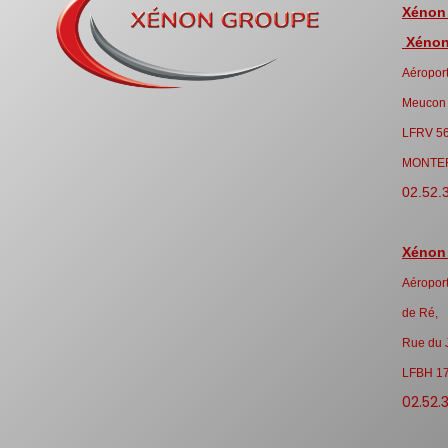
Xénon
Xénon 
Aéroport
Meucon
LFRV 5
MONTE
02.52.
Xénon
Aéroport
de Ré,
Rue du 
LFBH 1
02.52.