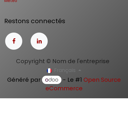
Météo
Restons connectés
Copyright © Nom de l'entreprise
Français
Généré par
- Le #1
Open Source
eCommerce