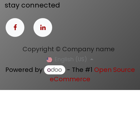
stay connected
Copyright © Company name
English (US)
Powered by
- The #1
Open Source
eCommerce