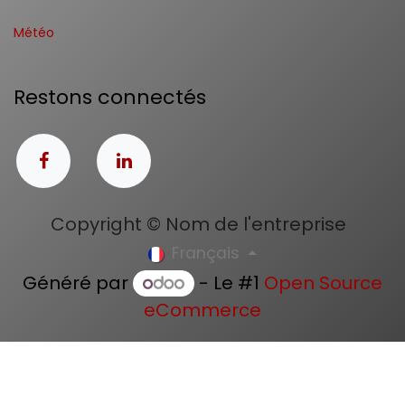
Météo
Restons connectés
Copyright © Nom de l'entreprise
Français
Généré par
- Le #1
Open Source
eCommerce