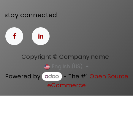
stay connected
Copyright © Company name
English (US)
Powered by
- The #1
Open Source
eCommerce