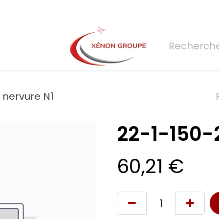
rs
Nous rejoindre
Demande de devis
Connexion
Réfec
 nervure N1
22-1-150-
60,21
€