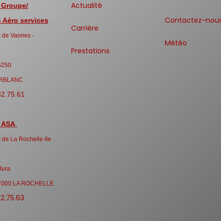
Actualité
 Groupe/
Contactez-nou
Aéro services
Carrière
 de Vannes -
Météo
Prestations
6250
RBLANC
32.75.61
 ASA
 de La Rochelle-Ile
Jura
7000 LA ROCHELLE
32.75.63