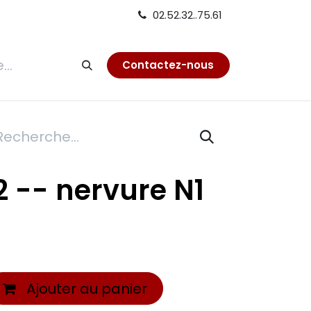
02.52.32..75.61
tion
Contactez-nous
2 -- nervure N1
Ajouter au panier