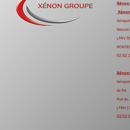
Xénon
Xénon 
Aéroport
Meucon
LFRV 5
MONTE
02.52.
Xénon
Aéroport
de Ré,
Rue du 
LFBH 1
02.52.