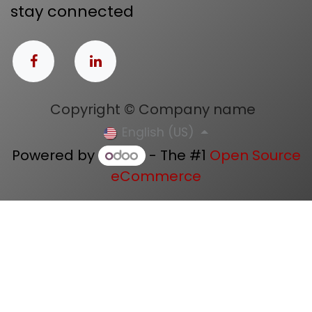
stay connected
Copyright © Company name
English (US)
Powered by
- The #1
Open Source
eCommerce