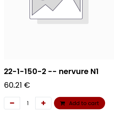
22-1-150-2 -- nervure N1
60.21
€
Add to cart