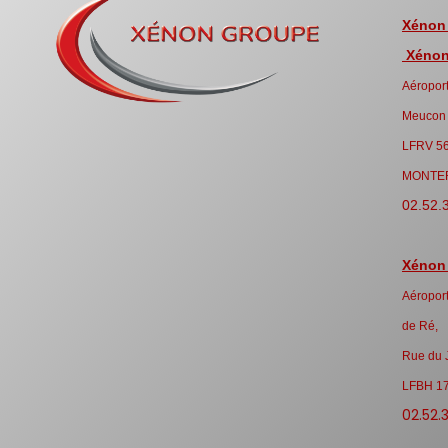
Xénon
Xénon 
Aéroport
Meucon
LFRV 5
MONTE
02.52.
Xénon
Aéroport
de Ré,
Rue du 
LFBH 1
02.52.