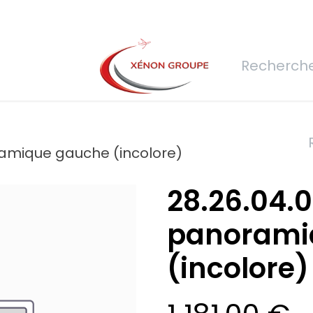
rs
Nous rejoindre
Demande de devis
Connexion
Réfec
ramique gauche (incolore)
28.26.04.0
panorami
(incolore)