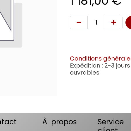
1 181,00
€
Conditions générale
Expédition : 2-3 jours
ouvrables
tact
À propos
Service
client