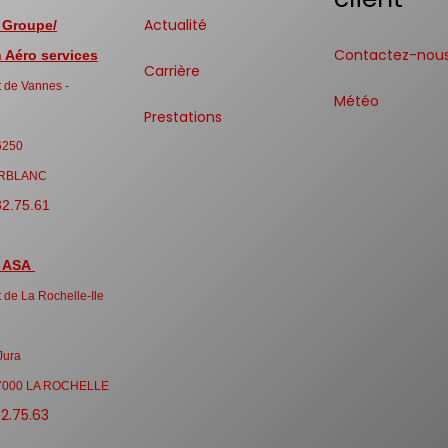
Actualité
 Groupe/
Contactez-nou
Aéro services
Carrière
 de Vannes -
Météo
Prestations
6250
RBLANC
32.75.61
 ASA
 de La Rochelle-Ile
Jura
7000 LA ROCHELLE
32.75.63