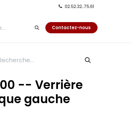
02.52.32..75.61
tion
Contactez-nous
00 -- Verrière
que gauche