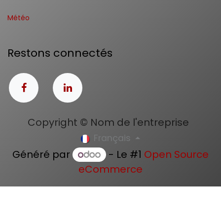
Météo
Restons connectés
Copyright © Nom de l'entreprise
Français
Généré par
- Le #1
Open Source
eCommerce