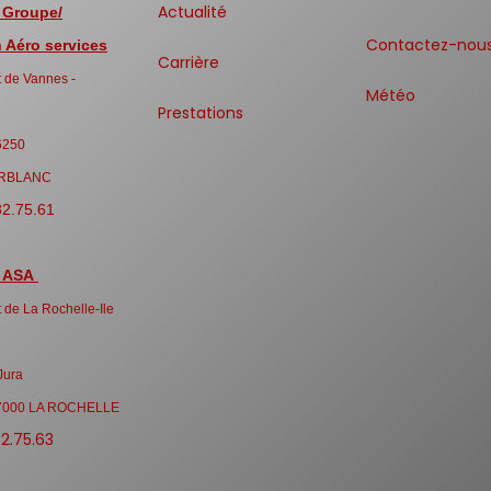
Actualité
 Groupe/
Contactez-nou
Aéro services
Carrière
 de Vannes -
Météo
Prestations
6250
RBLANC
32.75.61
 ASA
 de La Rochelle-Ile
Jura
7000 LA ROCHELLE
32.75.63