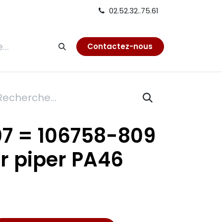
02.52.32..75.61
tion
Contactez-nous
7 = 106758-809
r piper PA46