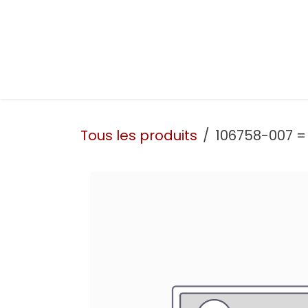
Se rendre au contenu
Présentation
Nos prestations
Nos atelie
Tous les produits
106758-007 =