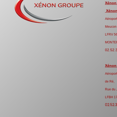
Xénon
Xénon 
Aéroport
Meucon
LFRV 5
MONTE
02.52.
Xénon
Aéroport
de Ré,
Rue du 
LFBH 1
02.52.