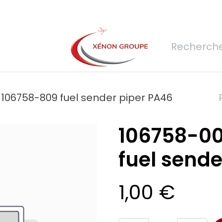
rs
Nous rejoindre
Demande de devis
Connexion
Réfec
 106758-809 fuel sender piper PA46
106758-00
fuel sende
1,00
€