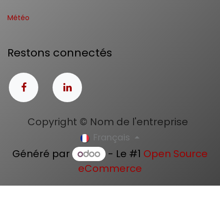
Météo
Restons connectés
Copyright © Nom de l'entreprise
Français
Généré par
- Le #1
Open Source
eCommerce