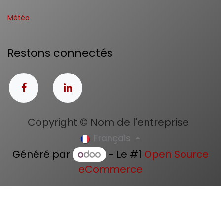
Météo
Restons connectés
Copyright © Nom de l'entreprise
Français
Généré par
- Le #1
Open Source
eCommerce