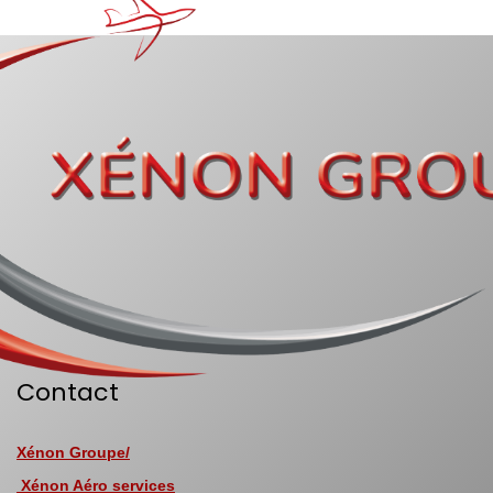
Contact
Xénon Groupe/
Xénon Aéro services