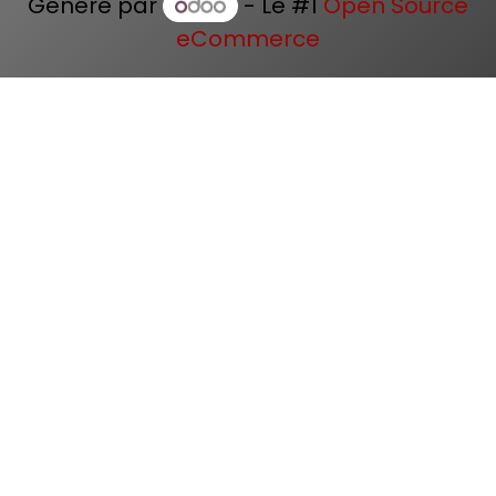
Généré par
- Le #1
Open Source
eCommerce