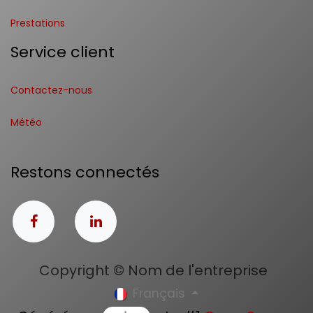
Prestations
Service client
Contactez-nous
Météo
Restons connectés
Copyright © Nom de l'entreprise
Français