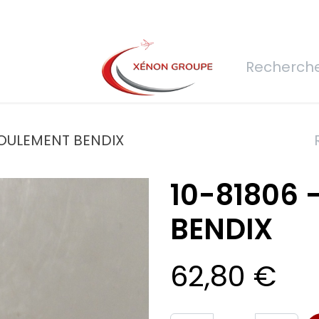
rs
Nous rejoindre
Demande de devis
Connexion
Réfec
ROULEMENT BENDIX
10-81806 
BENDIX
62,80
€