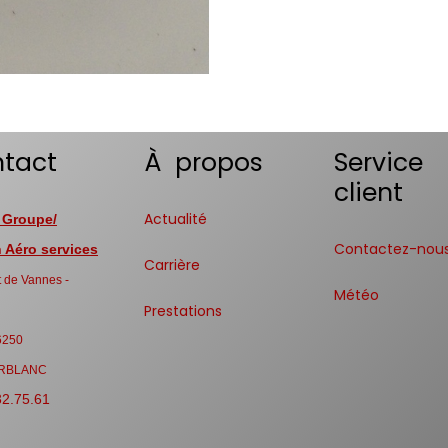
tact
À propos
Service
client
Actualité
 Groupe/
Contactez-nou
Aéro services
Carrière
 de Vannes -
Météo
Prestations
6250
RBLANC
32.75.61