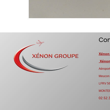
Con
Xénon
Xénon 
Aéroport
Meucon
LFRV 5
MONTE
02.52.