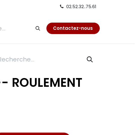
02.52.32..75.61
tion
Contactez-nous
-- ROULEMENT