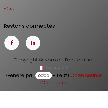
Météo
Restons connectés
Copyright © Nom de l'entreprise
Français
Généré par
- Le #1
Open Source
eCommerce