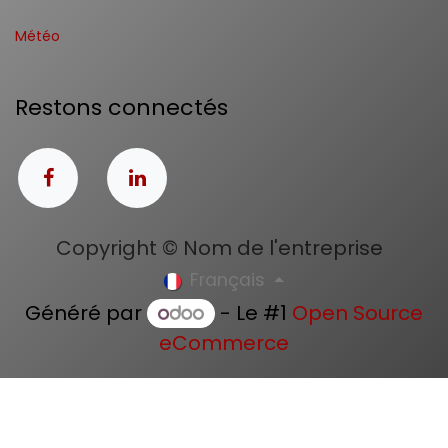
Météo
Restons connectés
Copyright © Nom de l'entreprise
Français
Généré par
- Le #1
Open Source
eCommerce