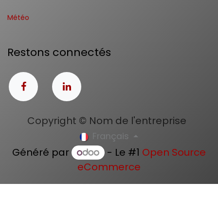
Météo
Restons connectés
Copyright © Nom de l'entreprise
Français
Généré par
- Le #1
Open Source
eCommerce