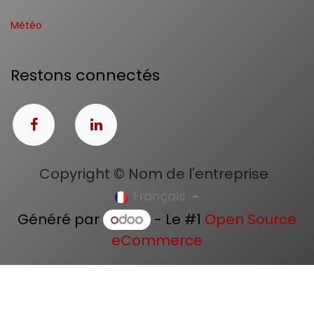
Météo
Restons connectés
Copyright © Nom de l'entreprise
Français
Généré par
- Le #1
Open Source
eCommerce