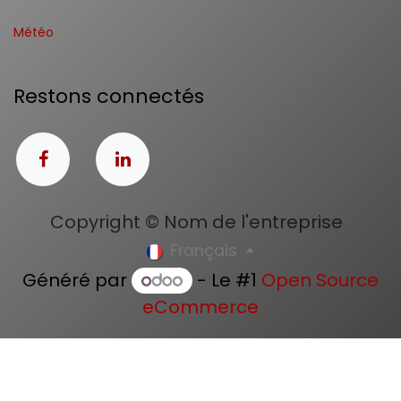
Météo
Restons connectés
Copyright © Nom de l'entreprise
Français
Généré par
- Le #1
Open Source
eCommerce