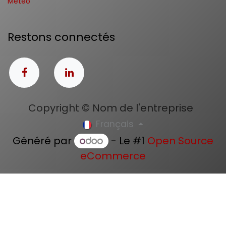
Météo
Restons connectés
Copyright © Nom de l'entreprise
Français
Généré par
- Le #1
Open Source
eCommerce