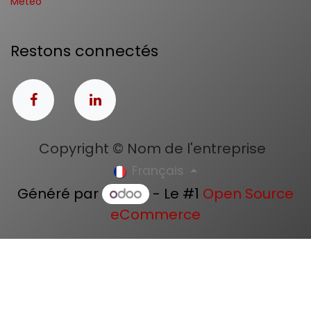
Météo
Restons connectés
Copyright © Nom de l'entreprise
Français
Généré par
- Le #1
Open Source
eCommerce