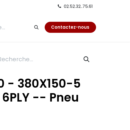
02.52.32..75.61
tion
Contactez-nous
 - 380X150-5
 6PLY -- Pneu