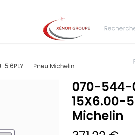
rs
Nous rejoindre
Demande de devis
Connexion
Réfec
-5 6PLY -- Pneu Michelin
070-544-0
15X6.00-5
Michelin