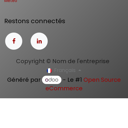
Météo
Restons connectés
Copyright © Nom de l'entreprise
Français
Généré par
- Le #1
Open Source
eCommerce