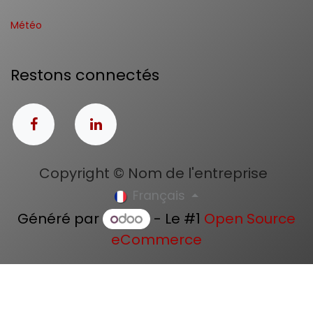
Météo
Restons connectés
Copyright © Nom de l'entreprise
Français
Généré par
- Le #1
Open Source
eCommerce