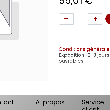
95,01
€
Conditions générale
Expédition : 2-3 jours
ouvrables
tact
À propos
Service
client