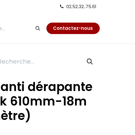
02.52.32..75.61
tion
Contactez-nous
anti dérapante
alk 610mm-18m
ètre)