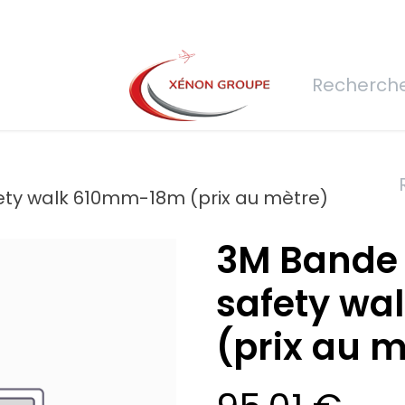
rs
Nous rejoindre
Demande de devis
Connexion
Réfec
ety walk 610mm-18m (prix au mètre)
3M Bande 
safety w
(prix au m