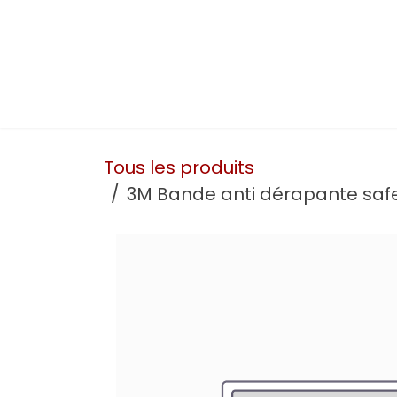
Se rendre au contenu
Présentation
Nos prestations
Nos atelie
Tous les produits
3M Bande anti dérapante saf