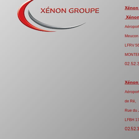
Xénon
Xénon 
Aéroport
Meucon
LFRV 5
MONTE
02.52.
Xénon
Aéroport
de Ré,
Rue du 
LFBH 1
02.52.