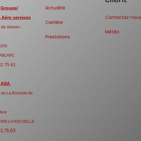
Actualité
 Groupe/
Contactez-nou
Aéro services
Carrière
 de Vannes -
Météo
Prestations
6250
RBLANC
32.75.61
 ASA
 de La Rochelle-Ile
Jura
7000 LA ROCHELLE
32.75.63