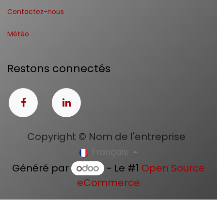
Contactez-nous
Météo
Restons connectés
Copyright © Nom de l'entreprise
Français
Généré par
- Le #1
Open Source
eCommerce