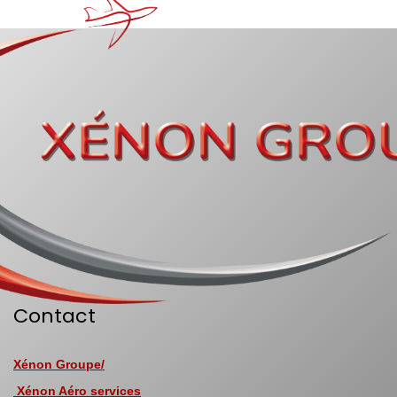
Contact
Xénon Groupe/
Xénon Aéro services