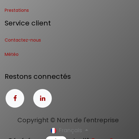
Prestations
Service client
Contactez-nous
Météo
Restons connectés
Copyright © Nom de l'entreprise
Français