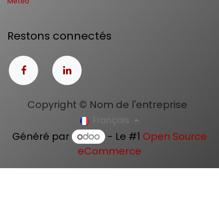
Météo
Restons connectés
Copyright © Nom de l'entreprise
Français
Généré par
- Le #1
Open Source
eCommerce